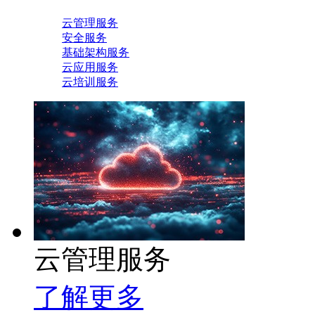
云管理服务
安全服务
基础架构服务
云应用服务
云培训服务
云管理服务
了解更多