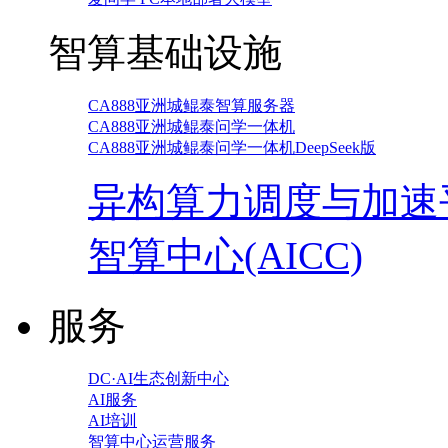
智算基础设施
CA888亚洲城鲲泰智算服务器
CA888亚洲城鲲泰问学一体机
CA888亚洲城鲲泰问学一体机DeepSeek版
异构算力调度与加速
智算中心(AICC)
服务
DC·AI生态创新中心
AI服务
AI培训
智算中心运营服务