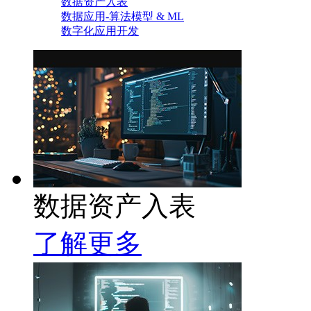
数据资产入表
数据应用-算法模型 & ML
数字化应用开发
数据资产入表
了解更多