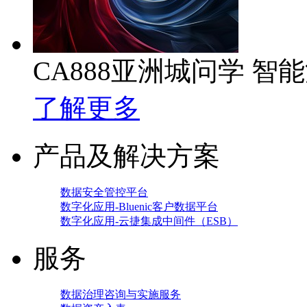
CA888亚洲城问学 智
了解更多
产品及解决方案
数据安全管控平台
数字化应用-Bluenic客户数据平台
数字化应用-云捷集成中间件（ESB）
服务
数据治理咨询与实施服务