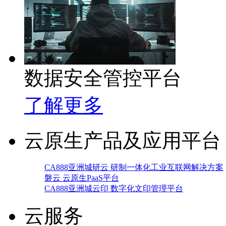
数据安全管控平台
了解更多
云原生产品及应用平台
CA888亚洲城研云 研制一体化工业互联网解决方案
磐云 云原生PaaS平台
CA888亚洲城云印 数字化文印管理平台
云服务