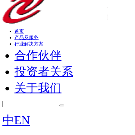
首页
产品及服务
行业解决方案
合作伙伴
投资者关系
关于我们
中
EN