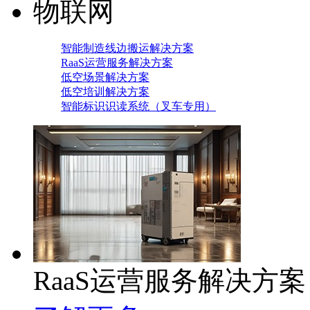
物联网
智能制造线边搬运解决方案
RaaS运营服务解决方案
低空场景解决方案
低空培训解决方案
智能标识识读系统（叉车专用）
RaaS运营服务解决方案