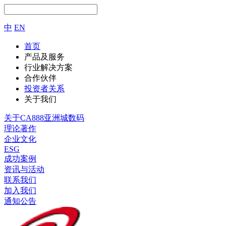
中
EN
首页
产品及服务
行业解决方案
合作伙伴
投资者关系
关于我们
关于CA888亚洲城数码
理论著作
企业文化
ESG
成功案例
资讯与活动
联系我们
加入我们
通知公告